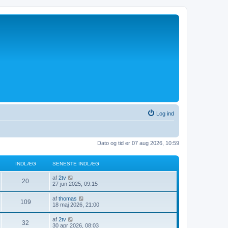
Log ind
Dato og tid er 07 aug 2026, 10:59
INDLÆG
SENESTE INDLÆG
V
af
2tv
20
i
27 jun 2025, 09:15
s
d
V
af
thomas
109
e
i
18 maj 2026, 21:00
t
s
s
d
V
af
2tv
e
32
e
i
30 apr 2026, 08:03
n