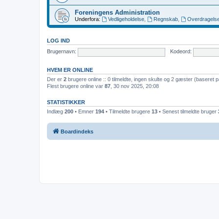
Foreningens Administration
Underfora:
Vedligeholdelse
,
Regnskab
,
Overdragelse
LOG IND
Brugernavn:
Kodeord:
HVEM ER ONLINE
Der er
2
brugere online :: 0 tilmeldte, ingen skulte og 2 gæster (baseret p
Flest brugere online var
87
, 30 nov 2025, 20:08
STATISTIKKER
Indlæg
200
• Emner
194
• Tilmeldte brugere
13
• Senest tilmeldte bruger
Boardindeks