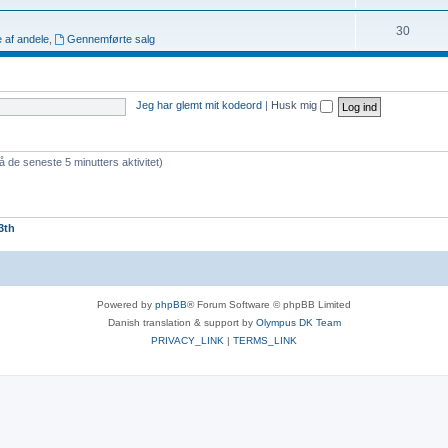
30
 af andele
,
Gennemførte salg
Jeg har glemt mit kodeord
|
Husk mig
å de seneste 5 minutters aktivitet)
3th
Powered by
phpBB
® Forum Software © phpBB Limited
Danish translation & support by
Olympus DK Team
PRIVACY_LINK
|
TERMS_LINK