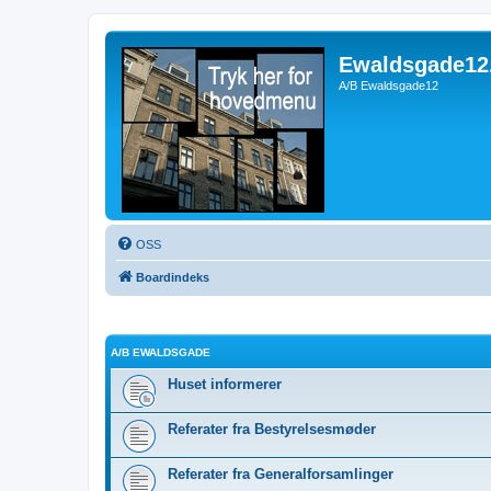
Ewaldsgade12
A/B Ewaldsgade12
OSS
Boardindeks
A/B EWALDSGADE
Huset informerer
Referater fra Bestyrelsesmøder
Referater fra Generalforsamlinger