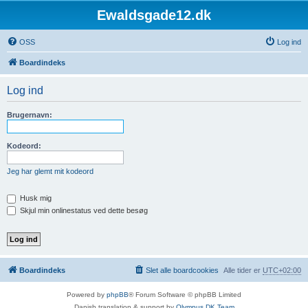
Ewaldsgade12.dk
OSS
Log ind
Boardindeks
Log ind
Brugernavn:
Kodeord:
Jeg har glemt mit kodeord
Husk mig
Skjul min onlinestatus ved dette besøg
Boardindeks
Slet alle boardcookies
Alle tider er
UTC+02:00
Powered by
phpBB
® Forum Software © phpBB Limited
Danish translation & support by
Olympus DK Team