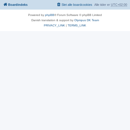
Boardindeks
Slet alle boardcookies
Alle tider er
UTC+02:00
Powered by
phpBB
® Forum Software © phpBB Limited
Danish translation & support by
Olympus DK Team
PRIVACY_LINK
|
TERMS_LINK