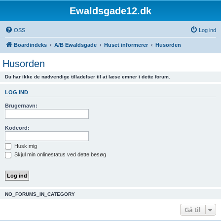
Ewaldsgade12.dk
OSS
Log ind
Boardindeks
A/B Ewaldsgade
Huset informerer
Husorden
Husorden
Du har ikke de nødvendige tilladelser til at læse emner i dette forum.
LOG IND
Brugernavn:
Kodeord:
Husk mig
Skjul min onlinestatus ved dette besøg
NO_FORUMS_IN_CATEGORY
Gå til