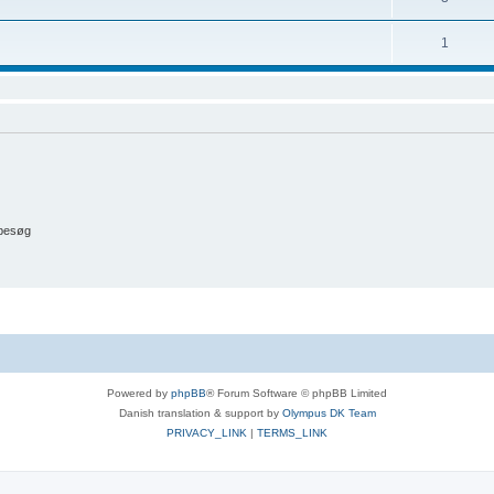
1
 besøg
Powered by
phpBB
® Forum Software © phpBB Limited
Danish translation & support by
Olympus DK Team
PRIVACY_LINK
|
TERMS_LINK