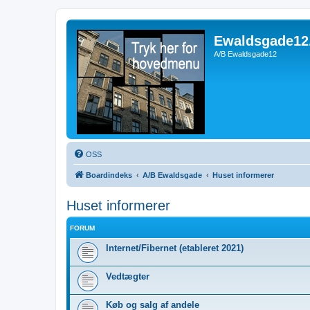
Ewaldsgade12
A/B Ewaldsgade12
OSS
Boardindeks
A/B Ewaldsgade
Huset informerer
Huset informerer
FORUM
Internet/Fibernet (etableret 2021)
Vedtægter
Køb og salg af andele